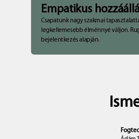
Empatikus hozzáállá
Csapatunk nagy szakmai tapasztalatta
legkellemesebb élménnyé váljon. Rug
bejelentkezés alapján.
Isme
Fogtec