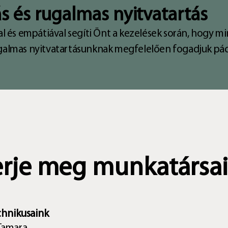
s és rugalmas nyitvatartás
l és empátiával segíti Önt a kezelések során, hogy m
almas nyitvatartásunknak megfelelően fogadjuk pác
rje meg munkatársa
hnikusaink