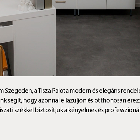
m Szegeden, a Tisza Palota modern és elegáns rendelő
k segít, hogy azonnal ellazuljon és otthonosan érez
ászati székkel biztosítjuk a kényelmes és professzionál