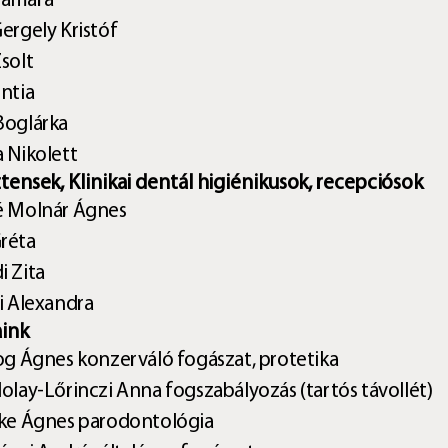
Tamara
ergely Kristóf
solt
ntia
Boglárka
 Nikolett
ztensek, Klinikai dentál higiénikusok, recepciósok
é Molnár Ágnes
réta
i Zita
i Alexandra
ink
log Ágnes
konzerváló fogászat, protetika
dolay-Lőrinczi Anna
fogszabályozás (tartós távollét)
eke Ágnes
parodontológia