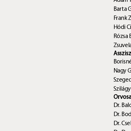
Ádám 
Barta G
Frank Z
Hódi Ci
Rózsa 
Zsuvela
Asszis
Borisn
Nagy G
Szeged
Szilágy
Orvosa
Dr. Ba
Dr. Bo
Dr. Cs