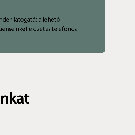
inden látogatás a lehető
ienseinket előzetes telefonos
inkat