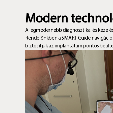
Modern technológ
A legmodernebb diagnosztikai és kezelés
Rendelőnkben a SMART Guide navigációs r
biztosítjuk az implantátum pontos beültet