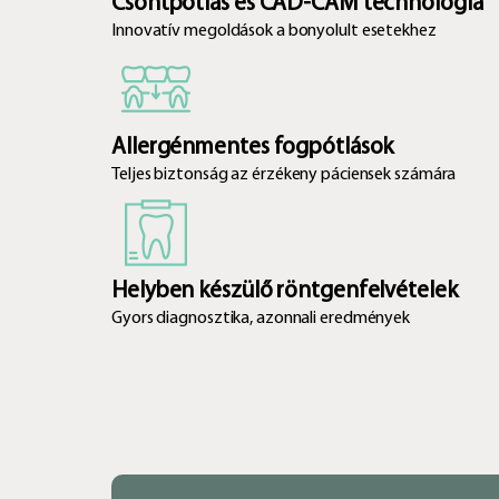
Csontpótlás és CAD-CAM technológia
Innovatív megoldások a bonyolult esetekhez
Allergénmentes fogpótlások
Teljes biztonság az érzékeny páciensek számára
Helyben készülő röntgenfelvételek
Gyors diagnosztika, azonnali eredmények