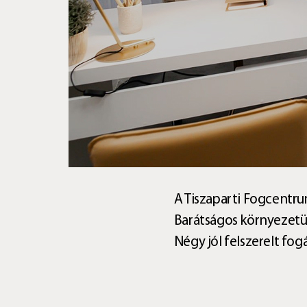
A Tiszaparti Fogcentru
Barátságos környezetün
Négy jól felszerelt fog