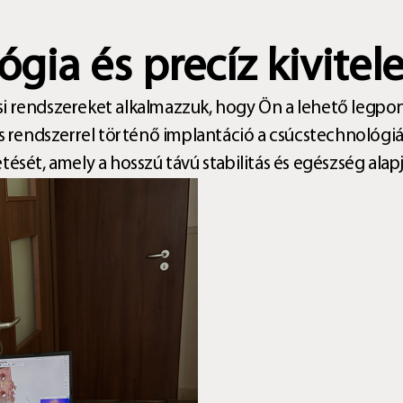
ia és precíz kivitel
i rendszereket alkalmazzuk, hogy Ön a lehető legpon
endszerrel történő implantáció a csúcstechnológiát
ését, amely a hosszú távú stabilitás és egészség alapj